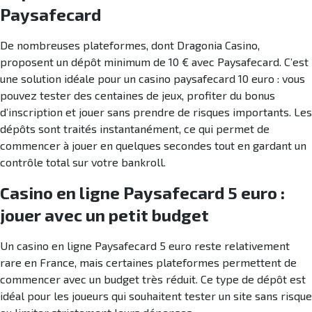
Paysafecard
De nombreuses plateformes, dont Dragonia Casino,
proposent un dépôt minimum de 10 € avec Paysafecard. C’est
une solution idéale pour un casino paysafecard 10 euro : vous
pouvez tester des centaines de jeux, profiter du bonus
d’inscription et jouer sans prendre de risques importants. Les
dépôts sont traités instantanément, ce qui permet de
commencer à jouer en quelques secondes tout en gardant un
contrôle total sur votre bankroll.
Casino en ligne Paysafecard 5 euro :
jouer avec un petit budget
Un casino en ligne Paysafecard 5 euro reste relativement
rare en France, mais certaines plateformes permettent de
commencer avec un budget très réduit. Ce type de dépôt est
idéal pour les joueurs qui souhaitent tester un site sans risque