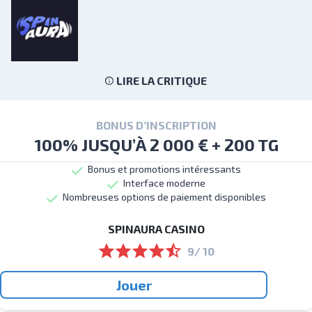
LIRE LA CRITIQUE
BONUS D’INSCRIPTION
100% JUSQU’À 2 000 € + 200 TG
Bonus et promotions intéressants
Interface moderne
Nombreuses options de paiement disponibles
SPINAURA CASINO
9/ 10
Jouer