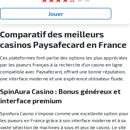
Jouer
Comparatif des meilleurs
casinos Paysafecard en France
Ces plateformes font partie des options les plus appréciées
par les joueurs français à la recherche d’un casino en ligne
compatible avec Paysafecard, offrant une bonne réputation,
une interface moderne et une expérience utilisateur fluide.
SpinAura Casino : Bonus généreux et
interface premium
SpinAura Casino s’impose comme une excellente option pour
les joueurs en France grâce à son interface moderne et à sa
vaste sélection de machines à sous et jeux de casino. Le site