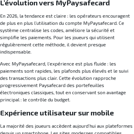
L’évolution vers MyPaysafecard
En 2026, la tendance est claire : les opérateurs encouragent
de plus en plus l’utilisation du compte MyPaysafecard. Ce
système centralise les codes, améliore la sécurité et
simplifie les paiements. Pour les joueurs qui utilisent
régulièrement cette méthode, il devient presque
indispensable.
Avec MyPaysafecard, l’expérience est plus fluide : les
paiements sont rapides, les plafonds plus élevés et le suivi
des transactions plus clair. Cette évolution rapproche
progressivement Paysafecard des portefeuilles
électroniques classiques, tout en conservant son avantage
principal : le contrôle du budget.
Expérience utilisateur sur mobile
La majorité des joueurs accèdent aujourd’hui aux plateformes
depuis un smartphone. Les sites modernes compatibles