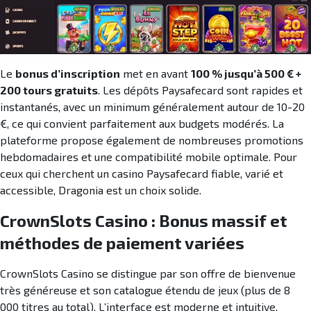
Le
bonus d’inscription
met en avant
100 % jusqu’à 500 € +
200 tours gratuits
. Les dépôts Paysafecard sont rapides et
instantanés, avec un minimum généralement autour de 10-20
€, ce qui convient parfaitement aux budgets modérés. La
plateforme propose également de nombreuses promotions
hebdomadaires et une compatibilité mobile optimale. Pour
ceux qui cherchent un casino Paysafecard fiable, varié et
accessible, Dragonia est un choix solide.
CrownSlots Casino : Bonus massif et
méthodes de paiement variées
CrownSlots Casino se distingue par son offre de bienvenue
très généreuse et son catalogue étendu de jeux (plus de 8
000 titres au total). L’interface est moderne et intuitive,