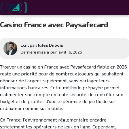
Skip to navigation
Skip to content
Casino France avec Paysafecard
Écrit par:
Jules Dubois
Dernière mise à jour: avril 16, 2026
Trouver un casino en France avec Paysafecard fiable en 2026
reste une priorité pour de nombreux joueurs qui souhaitent
déposer de l’argent rapidement, sans partager leurs
informations bancaires. Cette méthode prépayée permet
d’alimenter son compte en toute sécurité, de contrôler son
budget et de profiter d’une expérience de jeu fluide sur
ordinateur comme sur mobile.
En France, l’environnement réglementaire encadre
strictement les opérateurs de jeux en ligne. Cependant,