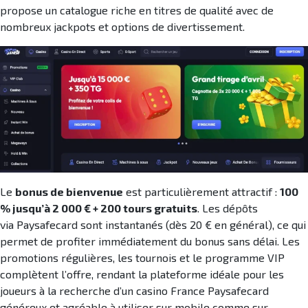
propose un catalogue riche en titres de qualité avec de
nombreux jackpots et options de divertissement.
Le
bonus de bienvenue
est particulièrement attractif :
100
% jusqu’à 2 000 € + 200 tours gratuits
. Les dépôts
via Paysafecard sont instantanés (dès 20 € en général), ce qui
permet de profiter immédiatement du bonus sans délai. Les
promotions régulières, les tournois et le programme VIP
complètent l’offre, rendant la plateforme idéale pour les
joueurs à la recherche d’un casino France Paysafecard
généreux et agréable à utiliser sur mobile comme sur