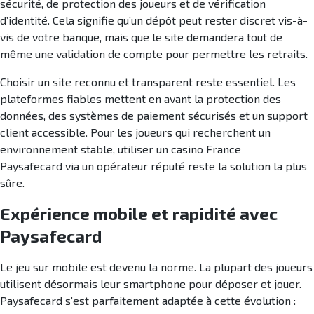
sécurité, de protection des joueurs et de vérification
d’identité. Cela signifie qu’un dépôt peut rester discret vis-à-
vis de votre banque, mais que le site demandera tout de
même une validation de compte pour permettre les retraits.
Choisir un site reconnu et transparent reste essentiel. Les
plateformes fiables mettent en avant la protection des
données, des systèmes de paiement sécurisés et un support
client accessible. Pour les joueurs qui recherchent un
environnement stable, utiliser un casino France
Paysafecard via un opérateur réputé reste la solution la plus
sûre.
Expérience mobile et rapidité avec
Paysafecard
Le jeu sur mobile est devenu la norme. La plupart des joueurs
utilisent désormais leur smartphone pour déposer et jouer.
Paysafecard s’est parfaitement adaptée à cette évolution :